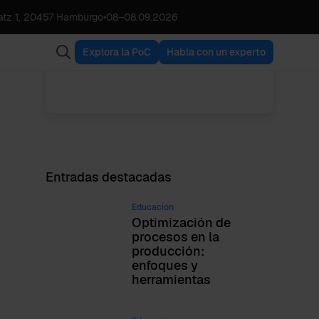
tz 1, 20457 Hamburgo
•
08
–
08.09.2026
Lucas M. Schroth
VER TODAS LAS
CEO & Founder
ENTRADAS
Explora la PoC
Habla con un experto
Entradas destacadas
Educación
Optimización de
procesos en la
producción:
enfoques y
herramientas