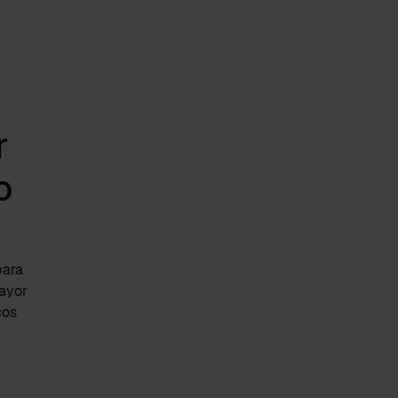
r
o
para
ayor
cos