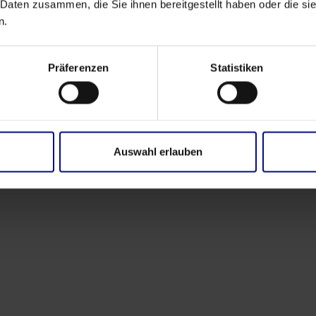
 Daten zusammen, die Sie ihnen bereitgestellt haben oder die s
n.
Socio
Alianza Estratégica: Process.Science e
Präferenzen
Statistiken
Innflow AG
May 21, 2026
by
Babette Schroth
Auswahl erlauben
Eventos
Transparencia del proceso. Impacto real.
Mar 16, 2026
by
Babette Schroth