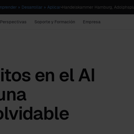
render » Desarrollar » Aplicar
•
Handelskammer Hamburg, Adolphspla
 Perspectivas
Soporte y Formación
Empresa
itos en el AI
una
olvidable