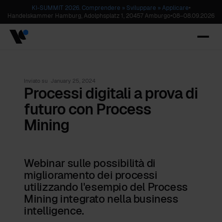
KI-SUMMIT 2026. Comprendere » Sviluppare » Applicare
•
Handelskammer Hamburg, Adolphsplatz 1, 20457 Amburgo
•
08
–
08.09.2026
Inviato su
January 25, 2024
Processi digitali a prova di
futuro con Process
Mining
Webinar sulle possibilità di
miglioramento dei processi
utilizzando l'esempio del Process
Mining integrato nella business
intelligence.