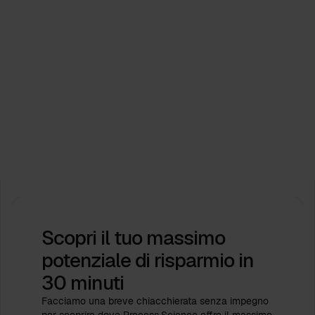
Eventi
Process.Science sostiene l'ICPM Industry Days
2026. Diamo forma al futuro insieme!
Feb 16, 2026
da
Babette Schroth
Scopri il tuo massimo
potenziale di risparmio
in
30 minuti
Facciamo una breve chiacchierata senza impegno
per scoprire dove Process.Science offre il massimo