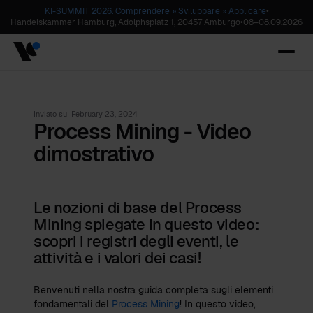
KI-SUMMIT 2026. Comprendere » Sviluppare » Applicare
•
Handelskammer Hamburg, Adolphsplatz 1, 20457 Amburgo
•
08
–
08.09.2026
Inviato su
February 23, 2024
Process Mining - Video
dimostrativo
Le nozioni di base del Process
Mining spiegate in questo video:
scopri i registri degli eventi, le
attività e i valori dei casi!
Benvenuti nella nostra guida completa sugli elementi
fondamentali del
Process Mining
! In questo video,