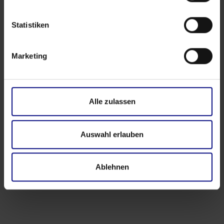
May 21, 2026
da
Babette Schroth
Statistiken
Marketing
Alle zulassen
Auswahl erlauben
Ablehnen
Eventi
‍4.0 Workshop sulla comunità scientifica di
Process.Science ad Amburgo: domande,
connessioni e scambi reali