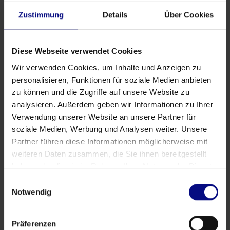
May 27, 2026
da
Babette Schroth
Zustimmung
Details
Über Cookies
Diese Webseite verwendet Cookies
Wir verwenden Cookies, um Inhalte und Anzeigen zu
personalisieren, Funktionen für soziale Medien anbieten
zu können und die Zugriffe auf unsere Website zu
analysieren. Außerdem geben wir Informationen zu Ihrer
Verwendung unserer Website an unsere Partner für
soziale Medien, Werbung und Analysen weiter. Unsere
Partner führen diese Informationen möglicherweise mit
weiteren Daten zusammen, die Sie ihnen bereitgestellt
haben oder die sie im Rahmen Ihrer Nutzung der Dienste
gesammelt haben.
Einwilligungsauswahl
Notwendig
Partner
Partnership strategica: Process.Science &
Innflow AG
Präferenzen