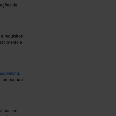
rações de
e requisitos
rescimento e
ess Mining
.
, fornecendo
sticas em