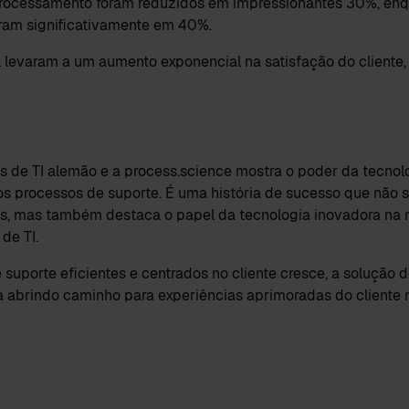
processamento foram reduzidos em impressionantes 30%, enq
ram significativamente em 40%.
l levaram a um aumento exponencial na satisfação do cliente,
os de TI alemão e a process.science mostra o poder da tecnol
s processos de suporte. É uma história de sucesso que não 
s, mas também destaca o papel da tecnologia inovadora na 
de TI.
uporte eficientes e centrados no cliente cresce, a solução 
a abrindo caminho para experiências aprimoradas do cliente 