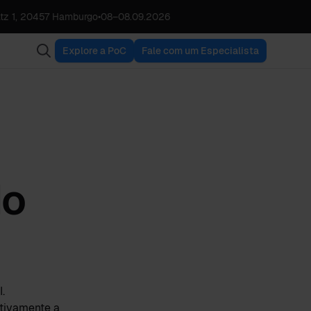
tz 1, 20457 Hamburgo
•
08
–
08.09.2026
Explore a PoC
Fale com um Especialista
do
.
ativamente a