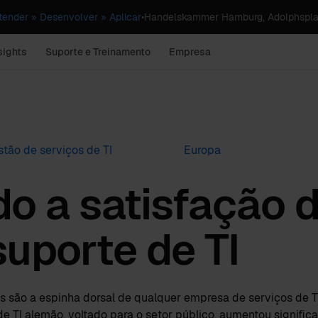
ender » Desenvolver » Aplicar
•
Handelskammer Hamburg, Adolphspla
sights
Suporte e Treinamento
Empresa
tão de serviços de TI
Europa
 a satisfação 
suporte de TI
s são a espinha dorsal de qualquer empresa de serviços de TI
 TI alemão, voltado para o setor público, aumentou signific