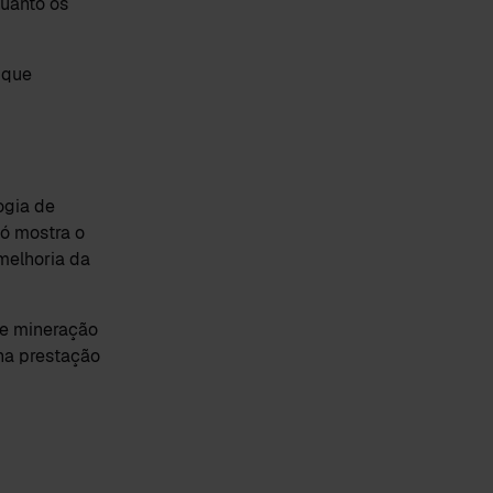
uanto os
 que
ogia de
só mostra o
melhoria da
de mineração
na prestação