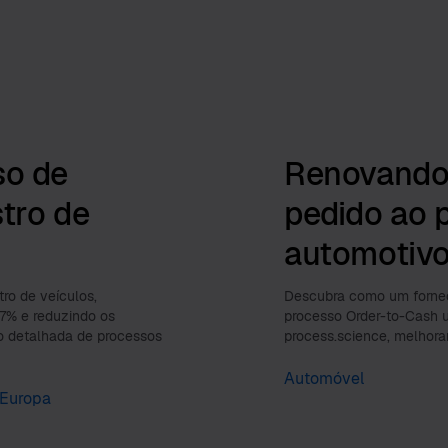
so de
Renovando
tro de
pedido ao 
automotiv
ro de veículos,
Descubra como um fornec
7% e reduzindo os
processo Order-to-Cash 
o detalhada de processos
process.science, melhor
Automóvel
Europa