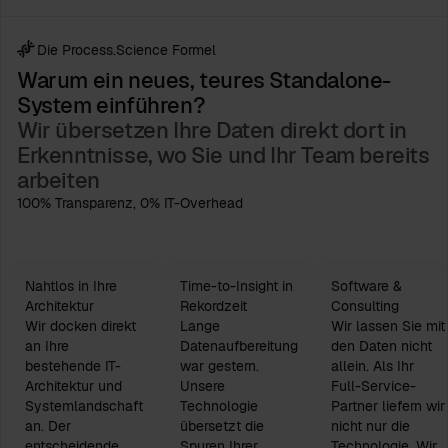
Die Process.Science Formel
Warum ein neues, teures Standalone-
System einführen?
Wir übersetzen Ihre Daten direkt dort in
Erkenntnisse, wo Sie und Ihr Team bereits
arbeiten
100% Transparenz, 0% IT-Overhead
Nahtlos in Ihre
Time-to-Insight in
Software &
Architektur
Rekordzeit
Consulting
Wir docken direkt
Lange
Wir lassen Sie mit
an Ihre
Datenaufbereitung
den Daten nicht
bestehende IT-
war gestern.
allein. Als Ihr
Architektur und
Unsere
Full-Service-
Systemlandschaft
Technologie
Partner liefern wir
an. Der
übersetzt die
nicht nur die
entscheidende
Spuren Ihrer
Technologie. Wir