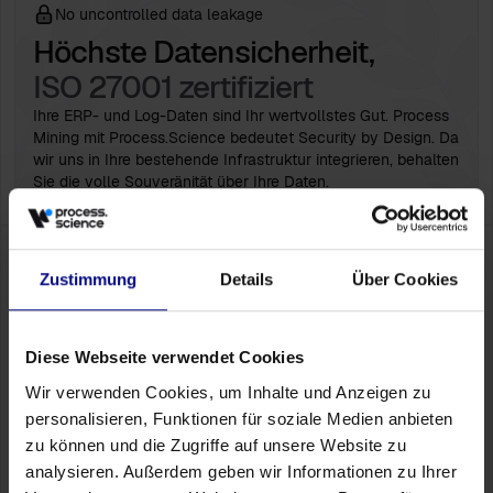
No uncontrolled data leakage
Höchste Datensicherheit,
ISO 27001 zertifiziert
Ihre ERP- und Log-Daten sind Ihr wertvollstes Gut. Process
Mining mit Process.Science bedeutet Security by Design. Da
wir uns in Ihre bestehende Infrastruktur integrieren, behalten
Sie die volle Souveränität über Ihre Daten.
Bereit für den nächsten Schritt?
Lassen
Zustimmung
Details
Über Cookies
Sie uns unverbindlich herausfinden, wie
viel Optimierungspotenzial in Ihren
Systemen steckt
Diese Webseite verwendet Cookies
Mehr als nur KPIs
Wir verwenden Cookies, um Inhalte und Anzeigen zu
Entdecken Sie in einem persönlichen Gespräch, wie
personalisieren, Funktionen für soziale Medien anbieten
Process.Science Engpässe, Nacharbeit und
zu können und die Zugriffe auf unsere Website zu
Prozessabweichungen hinter Ihren Zahlen sichtbar macht.
analysieren. Außerdem geben wir Informationen zu Ihrer