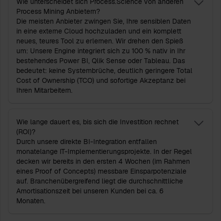
Wie unterscheidet sich Process.Science von anderen
Process Mining Anbietern?
Die meisten Anbieter zwingen Sie, Ihre sensiblen Daten
in eine externe Cloud hochzuladen und ein komplett
neues, teures Tool zu erlernen. Wir drehen den Spieß
um: Unsere Engine integriert sich zu 100 % nativ in Ihr
bestehendes Power BI, Qlik Sense oder Tableau. Das
bedeutet: keine Systembrüche, deutlich geringere Total
Cost of Ownership (TCO) und sofortige Akzeptanz bei
Ihren Mitarbeitern.
Wie lange dauert es, bis sich die Investition rechnet
(ROI)?
Durch unsere direkte BI-Integration entfallen
monatelange IT-Implementierungsprojekte. In der Regel
decken wir bereits in den ersten 4 Wochen (im Rahmen
eines Proof of Concepts) messbare Einsparpotenziale
auf. Branchenübergreifend liegt die durchschnittliche
Amortisationszeit bei unseren Kunden bei ca. 6
Monaten.