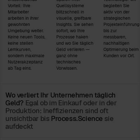
Vorteil: Ihre
Quellsysteme
begleiten Sie
Mitarbeiter
blitzschnell in
aktiv von der
arbeiten in ihrer
visuelle, greifbare
strategischen
gewohnten
Insights. Sie sehen
Projekteinführung
Umgebung weiter.
sofort, wo Ihre
bis zur
Keine neuen Tools,
Prozesse haken
messbaren,
keine steilen
und wo Sie täglich
nachhaltigen
Lernkurven,
Geld verlieren —
Optimierung beim
sondern maximale
ganz ohne
Kunden vor Ort.
Nutzerakzeptanz
technisches
ab Tag eins.
Vorwissen.
Wo verliert Ihr Unternehmen täglich
Geld?
Egal ob im Einkauf oder in der
Produktion: Ineffizienzen sind oft
unsichtbar bis
Process.Science
sie
aufdeckt