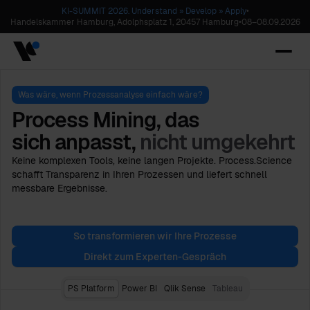
KI-SUMMIT 2026. Understand » Develop » Apply
•
Handelskammer Hamburg, Adolphsplatz 1, 20457 Hamburg
•
08
–
08.09.2026
Was wäre, wenn Prozessanalyse einfach wäre?
Process Mining, das
sich anpasst,
nicht umgekehrt
Keine komplexen Tools, keine langen Projekte. Process.Science
schafft Transparenz in Ihren Prozessen und liefert schnell
messbare Ergebnisse.
So transformieren wir Ihre Prozesse
Direkt zum Experten-Gespräch
PS Platform
Power BI
Qlik Sense
Tableau